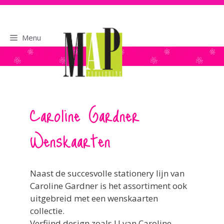
naar
de
inhoud
Menu
Caroline Gardner
Wenskaarten
Naast de succesvolle stationery lijn van
Caroline Gardner is het assortiment ook
uitgebreid met een wenskaarten
collectie.
Verfijnd design zoals U van Caroline