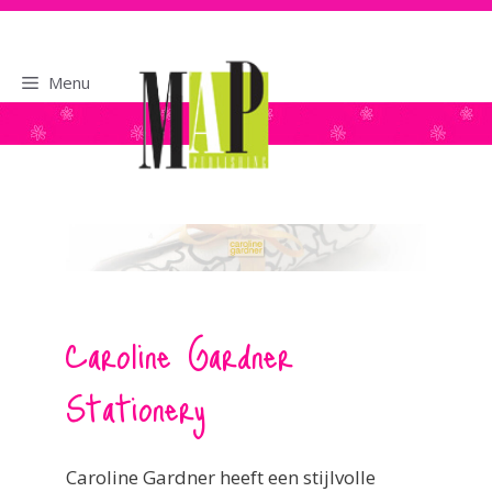
naar
de
inhoud
Menu
Caroline Gardner
Stationery
Caroline Gardner heeft een stijlvolle