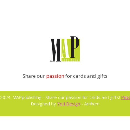
Share our
passion
for cards and gifts
2024. MAPpublishing - Share our passion for cards and gifts!
Priv
Designed by
Yeti Design
- Arnhem