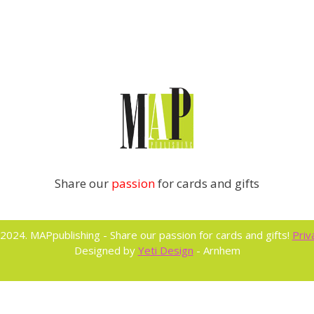
Share our
passion
for cards and gifts
2024. MAPpublishing - Share our passion for cards and gifts!
Priv
Designed by
Yeti Design
- Arnhem